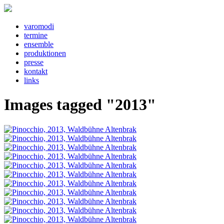
v
a
r
o
m
o
d
i
t
e
rm
i
n
e
e
ns
e
mbl
e
pr
o
d
u
kt
i
o
n
e
n
pr
e
ss
e
k
o
nt
a
kt
l
i
nks
Images tagged "2013"