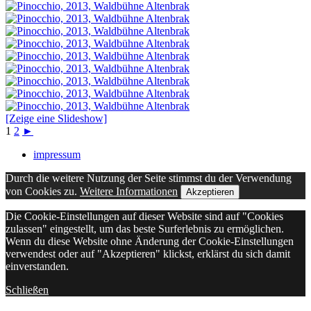
[Zeige eine Slideshow]
1
2
►
impressum
Durch die weitere Nutzung der Seite stimmst du der Verwendung
von Cookies zu.
Weitere Informationen
Akzeptieren
Die Cookie-Einstellungen auf dieser Website sind auf "Cookies
zulassen" eingestellt, um das beste Surferlebnis zu ermöglichen.
Wenn du diese Website ohne Änderung der Cookie-Einstellungen
verwendest oder auf "Akzeptieren" klickst, erklärst du sich damit
einverstanden.
Schließen