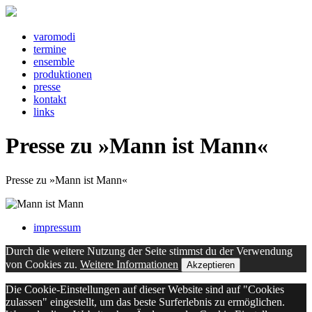
v
a
r
o
m
o
d
i
t
e
rm
i
n
e
e
ns
e
mbl
e
pr
o
d
u
kt
i
o
n
e
n
pr
e
ss
e
k
o
nt
a
kt
l
i
nks
Presse zu »Mann ist Mann«
Presse zu »Mann ist Mann«
impressum
Durch die weitere Nutzung der Seite stimmst du der Verwendung
von Cookies zu.
Weitere Informationen
Akzeptieren
Die Cookie-Einstellungen auf dieser Website sind auf "Cookies
zulassen" eingestellt, um das beste Surferlebnis zu ermöglichen.