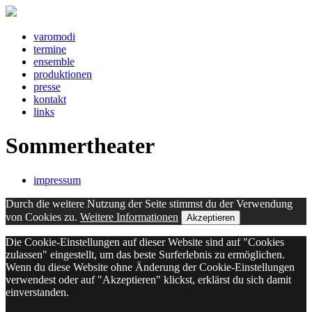
v
a
r
o
m
o
d
i
t
e
rm
i
n
e
e
ns
e
mbl
e
pr
o
d
u
kt
i
o
n
e
n
pr
e
ss
e
k
o
nt
a
kt
l
i
nks
Sommertheater
impressum
Durch die weitere Nutzung der Seite stimmst du der Verwendung
von Cookies zu.
Weitere Informationen
Akzeptieren
Die Cookie-Einstellungen auf dieser Website sind auf "Cookies
zulassen" eingestellt, um das beste Surferlebnis zu ermöglichen.
Wenn du diese Website ohne Änderung der Cookie-Einstellungen
verwendest oder auf "Akzeptieren" klickst, erklärst du sich damit
einverstanden.