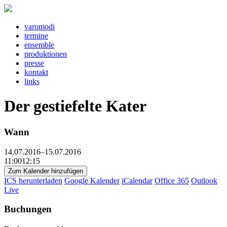
v
a
r
o
m
o
d
i
t
e
rm
i
n
e
e
ns
e
mbl
e
pr
o
d
u
kt
i
o
n
e
n
pr
e
ss
e
k
o
nt
a
kt
l
i
nks
Der gestiefelte Kater
Wann
14.07.2016–15.07.2016
11:0012:15
Zum Kalender hinzufügen
ICS herunterladen
Google Kalender
iCalendar
Office 365
Outlook
Live
Buchungen