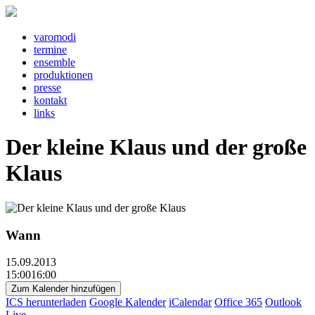
v
a
r
o
m
o
d
i
t
e
rm
i
n
e
e
ns
e
mbl
e
pr
o
d
u
kt
i
o
n
e
n
pr
e
ss
e
k
o
nt
a
kt
l
i
nks
Der kleine Klaus und der große
Klaus
Wann
15.09.2013
15:0016:00
Zum Kalender hinzufügen
ICS herunterladen
Google Kalender
iCalendar
Office 365
Outlook
Live