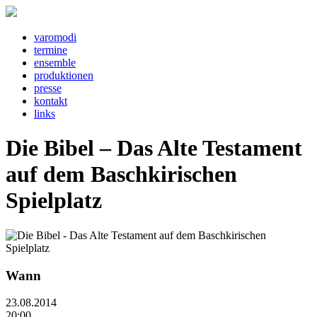
v
a
r
o
m
o
d
i
t
e
rm
i
n
e
e
ns
e
mbl
e
pr
o
d
u
kt
i
o
n
e
n
pr
e
ss
e
k
o
nt
a
kt
l
i
nks
Die Bibel – Das Alte Testament
auf dem Baschkirischen
Spielplatz
Wann
23.08.2014
20:00