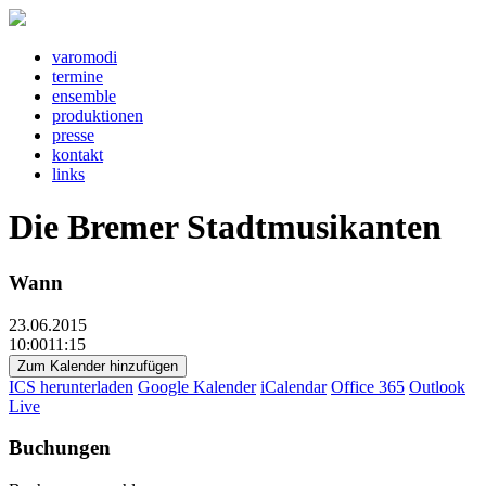
v
a
r
o
m
o
d
i
t
e
rm
i
n
e
e
ns
e
mbl
e
pr
o
d
u
kt
i
o
n
e
n
pr
e
ss
e
k
o
nt
a
kt
l
i
nks
Die Bremer Stadtmusikanten
Wann
23.06.2015
10:0011:15
Zum Kalender hinzufügen
ICS herunterladen
Google Kalender
iCalendar
Office 365
Outlook
Live
Buchungen