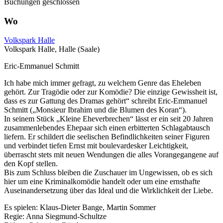
Buchungen geschlossen
Wo
Volkspark Halle
Volkspark Halle, Halle (Saale)
Eric-Emmanuel Schmitt
Ich habe mich immer gefragt, zu welchem Genre das Eheleben
gehört. Zur Tragödie oder zur Komödie? Die einzige Gewissheit ist,
dass es zur Gattung des Dramas gehört“ schreibt Eric-Emmanuel
Schmitt („Monsieur Ibrahim und die Blumen des Koran“).
In seinem Stück „Kleine Eheverbrechen“ lässt er ein seit 20 Jahren
zusammenlebendes Ehepaar sich einen erbitterten Schlagabtausch
liefern. Er schildert die seelischen Befindlichkeiten seiner Figuren
und verbindet tiefen Ernst mit boulevardesker Leichtigkeit,
überrascht stets mit neuen Wendungen die alles Vorangegangene auf
den Kopf stellen.
Bis zum Schluss bleiben die Zuschauer im Ungewissen, ob es sich
hier um eine Kriminalkomödie handelt oder um eine ernsthafte
Auseinandersetzung über das Ideal und die Wirklichkeit der Liebe.
Es spielen: Klaus-Dieter Bange, Martin Sommer
Regie: Anna Siegmund-Schultze