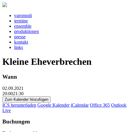
v
a
r
o
m
o
d
i
t
e
rm
i
n
e
e
ns
e
mbl
e
pr
o
d
u
kt
i
o
n
e
n
pr
e
ss
e
k
o
nt
a
kt
l
i
nks
Kleine Eheverbrechen
Wann
02.09.2021
20:0021:30
Zum Kalender hinzufügen
ICS herunterladen
Google Kalender
iCalendar
Office 365
Outlook
Live
Buchungen