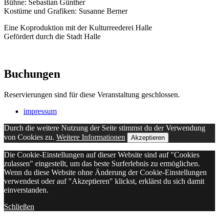
Bühne: Sebastian Günther
Kostüme und Grafiken: Susanne Berner
Eine Koproduktion mit der Kulturreederei Halle
Gefördert durch die Stadt Halle
Buchungen
Reservierungen sind für diese Veranstaltung geschlossen.
impressum
Durch die weitere Nutzung der Seite stimmst du der Verwendung
von Cookies zu.
Weitere Informationen
Akzeptieren
Die Cookie-Einstellungen auf dieser Website sind auf "Cookies
zulassen" eingestellt, um das beste Surferlebnis zu ermöglichen.
Wenn du diese Website ohne Änderung der Cookie-Einstellungen
verwendest oder auf "Akzeptieren" klickst, erklärst du sich damit
einverstanden.
Schließen