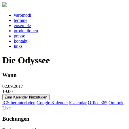
v
a
r
o
m
o
d
i
t
e
rm
i
n
e
e
ns
e
mbl
e
pr
o
d
u
kt
i
o
n
e
n
pr
e
ss
e
k
o
nt
a
kt
l
i
nks
Die Odyssee
Wann
02.09.2017
19:00
Zum Kalender hinzufügen
ICS herunterladen
Google Kalender
iCalendar
Office 365
Outlook
Live
Buchungen