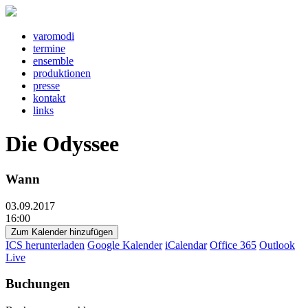
v
a
r
o
m
o
d
i
t
e
rm
i
n
e
e
ns
e
mbl
e
pr
o
d
u
kt
i
o
n
e
n
pr
e
ss
e
k
o
nt
a
kt
l
i
nks
Die Odyssee
Wann
03.09.2017
16:00
Zum Kalender hinzufügen
ICS herunterladen
Google Kalender
iCalendar
Office 365
Outlook
Live
Buchungen