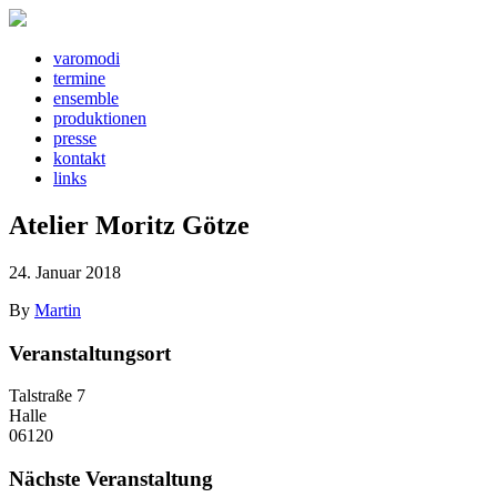
v
a
r
o
m
o
d
i
t
e
rm
i
n
e
e
ns
e
mbl
e
pr
o
d
u
kt
i
o
n
e
n
pr
e
ss
e
k
o
nt
a
kt
l
i
nks
Atelier Moritz Götze
24. Januar 2018
By
Martin
Veranstaltungsort
Talstraße 7
Halle
06120
Nächste Veranstaltung