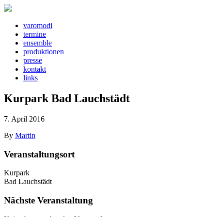
v
a
r
o
m
o
d
i
t
e
rm
i
n
e
e
ns
e
mbl
e
pr
o
d
u
kt
i
o
n
e
n
pr
e
ss
e
k
o
nt
a
kt
l
i
nks
Kurpark Bad Lauchstädt
7. April 2016
By
Martin
Veranstaltungsort
Kurpark
Bad Lauchstädt
Nächste Veranstaltung