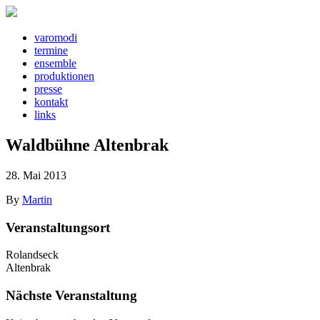
v
a
r
o
m
o
d
i
t
e
rm
i
n
e
e
ns
e
mbl
e
pr
o
d
u
kt
i
o
n
e
n
pr
e
ss
e
k
o
nt
a
kt
l
i
nks
Waldbühne Altenbrak
28. Mai 2013
By
Martin
Veranstaltungsort
Rolandseck
Altenbrak
Nächste Veranstaltung